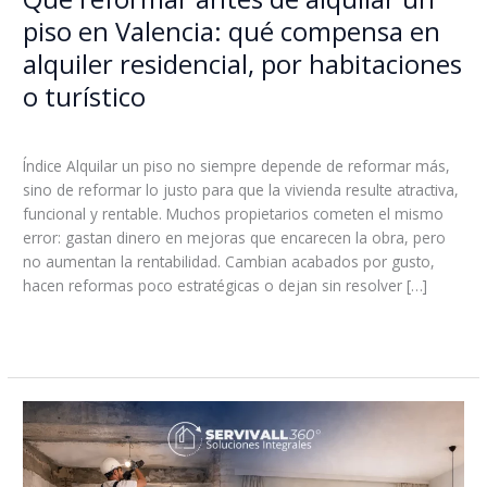
alquiler
piso en Valencia: qué compensa en
residencial,
alquiler residencial, por habitaciones
por
habitaciones
o turístico
o
Deja un comentario
/
Sin categoría
/
admin_6wa3r71d
turístico
Índice Alquilar un piso no siempre depende de reformar más,
sino de reformar lo justo para que la vivienda resulte atractiva,
funcional y rentable. Muchos propietarios cometen el mismo
error: gastan dinero en mejoras que encarecen la obra, pero
no aumentan la rentabilidad. Cambian acabados por gusto,
hacen reformas poco estratégicas o dejan sin resolver […]
Leer más »
Guía
completa
para
planificar