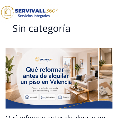
Ir
al
contenido
Sin categoría
Qué
reformar
antes
de
alquilar
un
piso
en
Valencia:
qué
compensa
en
Qué reformar antes de alquilar un