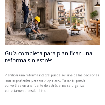
una
reforma
sin
estrés
Guía completa para planificar una
reforma sin estrés
Deja un comentario
/
Sin categoría
/
admin_6wa3r71d
Planificar una reforma integral puede ser una de las decisiones
más importantes para un propietario. También puede
convertirse en una fuente de estrés si no se organiza
correctamente desde el inicio.
Leer más »