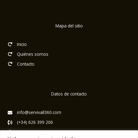
Mapa del sitio
Inicio
Quiénes somos
Contacto
Datos de contacto
info@servivall360.com
(+34) 626 399 206
Av. verge del´s desamparats 12, 46950 Xirivella, Valencia